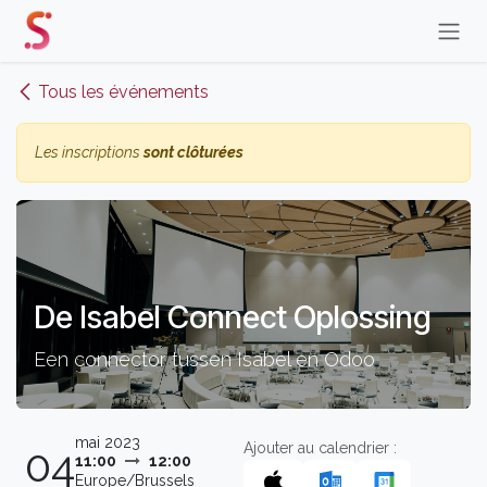
Se rendre au contenu
Tous les événements
Les inscriptions
sont clôturées
De Isabel Connect Oplossing
Een connector tussen Isabel en Odoo
mai 2023
Ajouter au calendrier :
04
11:00
12:00
Europe/Brussels