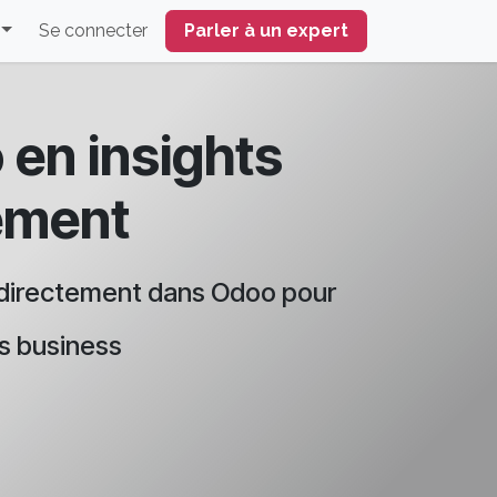
s
Se connecter
Parler à un expert
en insights
ement
o) directement dans Odoo pour
ns business