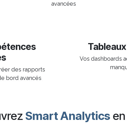
avancées
pétences
Tableaux 
es
Vos dashboards ac
manqu
réer des rapports
de bord avancés
uvrez
Smart Analytics
en 