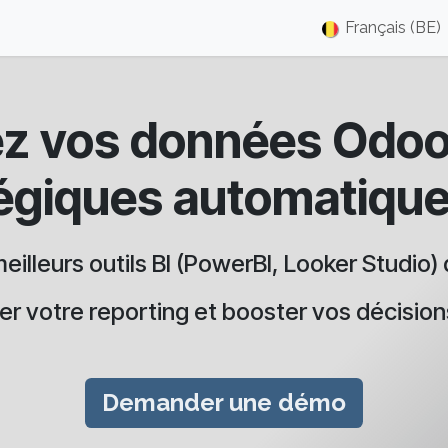
ments et Démos
Blog
Nos Partenaires
À Propos
Français (BE)
Poste
z vos données Odoo 
tégiques automatiqu
meilleurs outils BI (PowerBI, Looker Studi
r votre reporting et booster vos décisio
Demander une démo