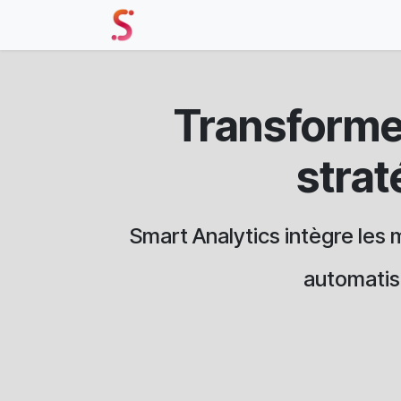
Se rendre au contenu
Accueil
Nos Solutions
Événe
Transforme
stra
Smart Analytics intègre les 
automatise