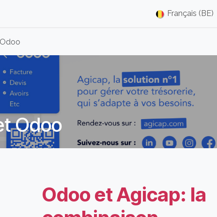
ments et Démos
Blog
Nos Partenaires
À Propos
Français (BE)
Poste
t Odoo
et Odoo
Odoo et Agicap: la