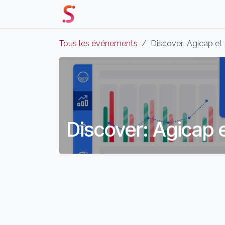
Se rendre au contenu
Accueil
Nos Solutions
Événe
Tous les événements
Discover: Agicap e
Discover: Agicap 