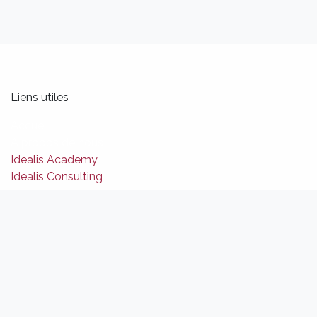
Liens utiles
Accueil
A propos de nous
Idealis Academy
Idealis Consulting
À propos de nous
Nous sommes une équipe d'ingénieurs logiciels,
d'analystes et de créateurs de produits passionnés.
Notre mission est d'améliorer la productivité de nos