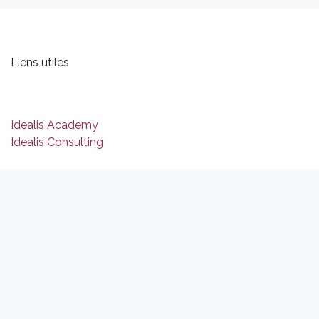
Liens utiles
Accueil
A propos de nous
Idealis Academy
Idealis Consulting
À propos de nous
Nous sommes une équipe d'ingénieurs logiciels,
d'analystes et de créateurs de produits passionnés.
Notre mission est d'améliorer la productivité de nos
clients afin qu'ils puissent tirer le meilleur parti de leur
transformation digitale.