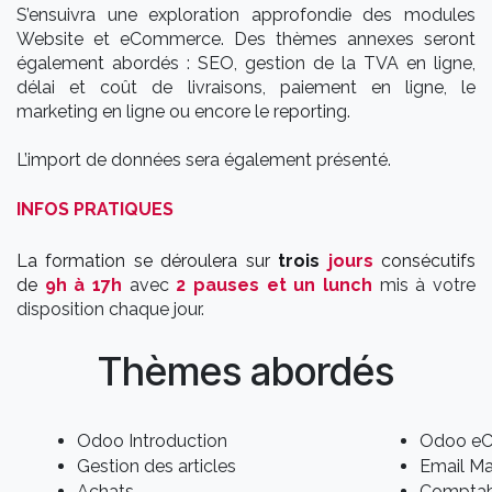
S’ensuivra une exploration approfondie des modules
Website et eCommerce. Des thèmes annexes seront
également abordés : SEO, gestion de la TVA en ligne,
délai et coût de livraisons, paiement en ligne, le
marketing en ligne ou encore le reporting.
L’import de données sera également présenté.
INFOS PRATIQUES
La formation se déroulera sur
trois
jours
consécutifs
de
9h à 17h
avec
2 pauses et un lunch
mis à votre
disposition chaque jour.
Thèmes abordés
Odoo Introduction
Odoo e
Gestion des articles
Email Ma
Achats
Comptabi