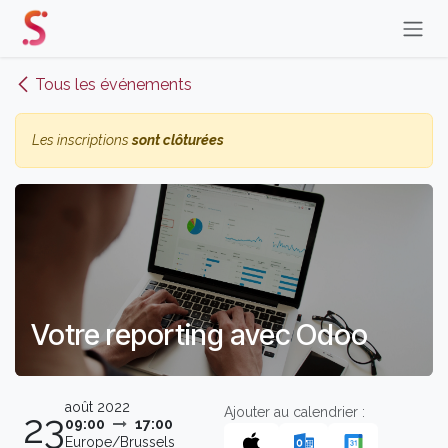
Se rendre au contenu
Tous les événements
Les inscriptions
sont clôturées
Votre reporting avec Odoo
août 2022
Ajouter au calendrier :
23
09:00
17:00
Europe/Brussels