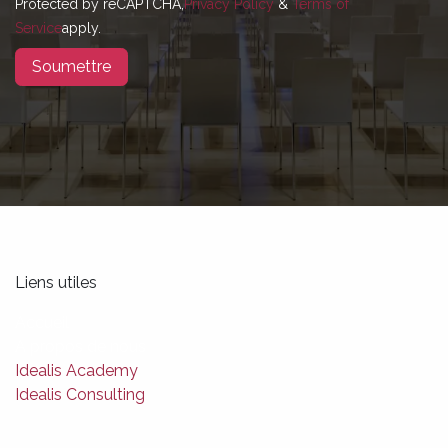
Protected by reCAPTCHA,
Privacy Policy
&
Terms of
Service
apply.
Soumettre
Liens utiles
Accueil
A propos de nous
Idealis Academy
Idealis Consulting