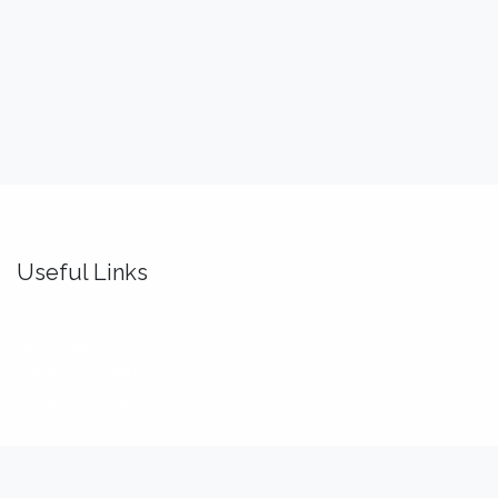
Useful Links
Home
About us
Idealis Academy
Idealis Consulting