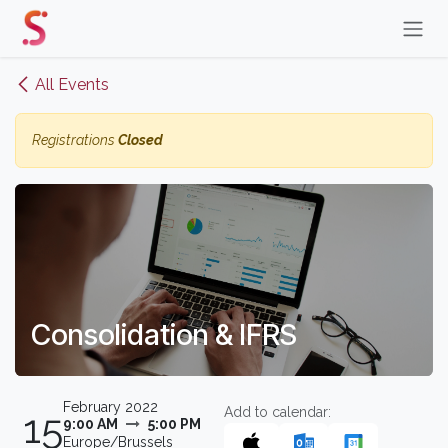
Skip to Content
All Events
Registrations
Closed
Consolidation & IFRS
February 2022
Add to calendar:
15
9:00 AM
5:00 PM
Europe/Brussels