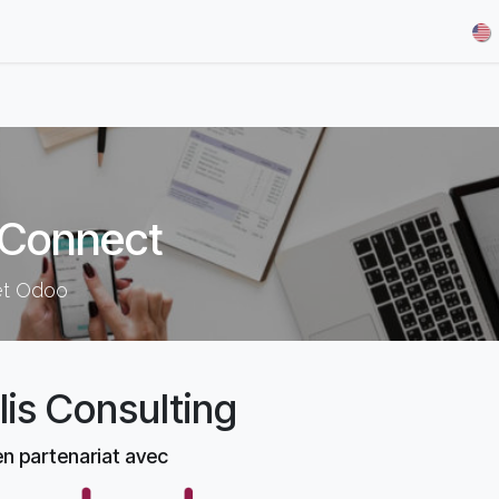
& Demos
Blog
Our Partners
About Us
Jobs
 Connect
et Odoo
lis Consulting
en partenariat avec