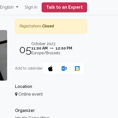
English
Sign in
Talk to an Expert
Registrations
Closed
October 2023
05
11:00 AM
12:00 PM
Europe/Brussels
Add to calendar:
Location
Online event
Organizer