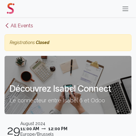
Skip to Content
All Events
Registrations
Closed
Découvrez Isabel Connect
Le connecteur entre Isabel 6 et Odoo
August 2024
29
11:00 AM
12:00 PM
Europe/Brussels