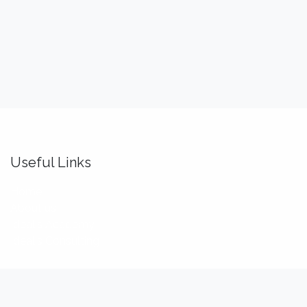
Useful Links
Home
About us
Idealis Academy
Idealis Consulting
About us