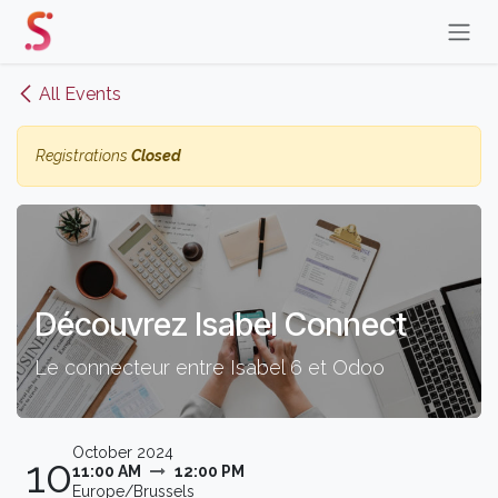
Skip to Content
All Events
Registrations
Closed
Découvrez Isabel Connect
Le connecteur entre Isabel 6 et Odoo
October 2024
10
11:00 AM
12:00 PM
Europe/Brussels