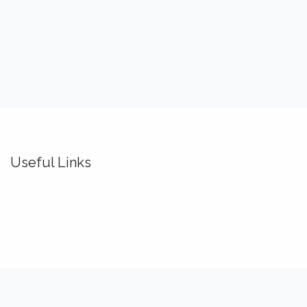
Useful Links
Home
About us
Idealis Academy
Idealis Consulting
About us