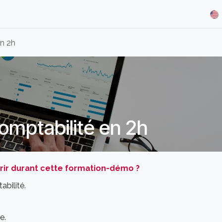
& Demos
Blog
Our Partners
About Us
Jobs
n 2h
omptabilité en 2h
ir durant cette formation-démo ?
bilité.
e.