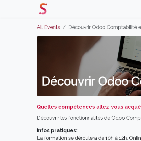
Skip to Content
Home
Our Solutions
Events 
All Events
Découvrir Odoo Comptabilité e
Découvrir Odoo C
Quelles compétences allez-vous acquér
Découvrir les fonctionnalités de Odoo Compta
Infos pratiques:
La formation se déroulera de 10h à 12h. Onlin