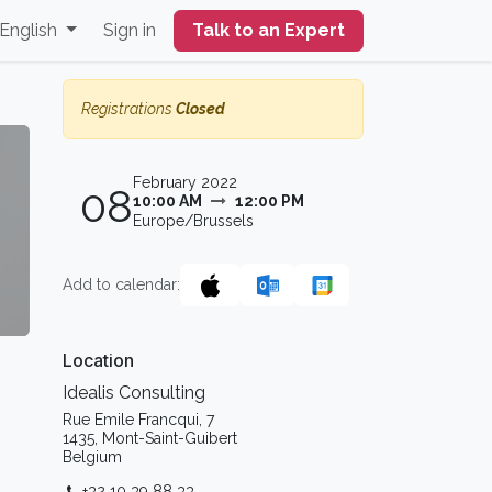
English
Sign in
Talk to an Expert
Registrations
Closed
February 2022
08
10:00 AM
12:00 PM
Europe/Brussels
Add to calendar:
Location
Idealis Consulting
Rue Emile Francqui, 7
1435, Mont-Saint-Guibert
Belgium
+32 10 39 88 33