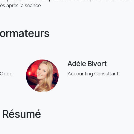
és après la séance
ormateurs
Adèle Bivort
f Odoo
Accounting Consultant
Résumé