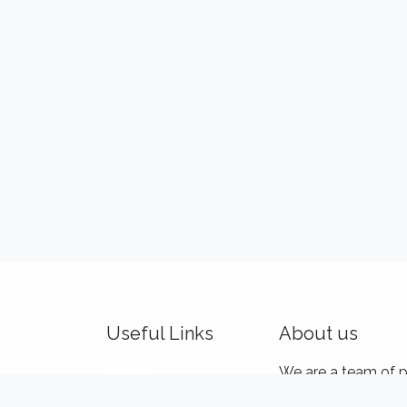
Useful Links
About us
Home
We are a team of p
About us
and product makers