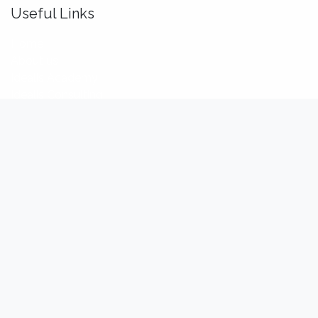
Useful Links
Home
About us
Idealis Academy
Idealis Consulting
About us
We are a team of passionate software engineers,
analysts and product makers. Our mission is to enhance
our customers' productivity so that they can benefit the
most out of their digital transformation.
Connect with us