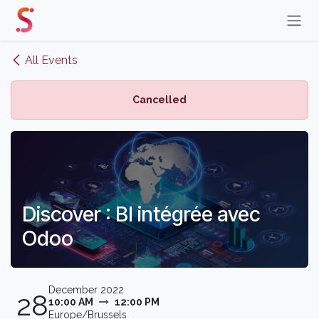
Skip to Content
All Events
Cancelled
Discover : BI intégrée avec
Odoo
December 2022
28
10:00 AM
12:00 PM
Europe/Brussels