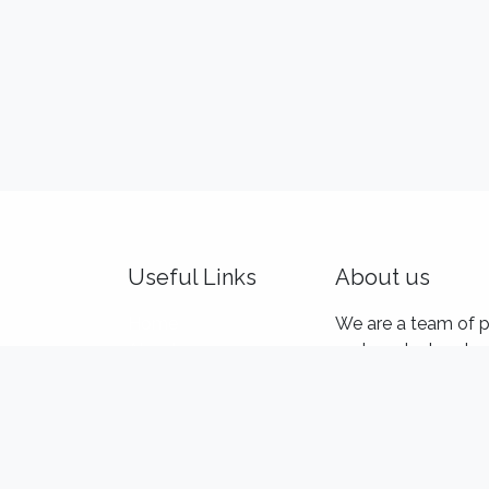
Useful Links
About us
Home
We are a team of p
About us
and product makers
Idealis Academy
customers' product
Idealis Consulting
out of their digital