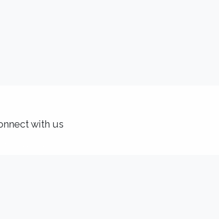
onnect with us
Contact us
solutions@idealisconsulting.com
+32 (0) 10 39 88 33