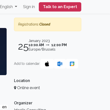
English
Sign in
Talk to an Expert
Registrations
Closed
January 2023
25
10:00 AM
12:00 PM
Europe/Brussels
Add to calendar:
Location
Online event
Organizer
 en 