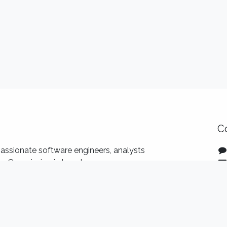
C
assionate software engineers, analysts
. Our mission is to enhance our
ivity so that they can benefit the most
 transformation.