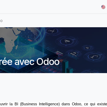
& Demos
Blog
Our Partners
About Us
Jobs
oo
égrée avec Odoo
ouvrir la BI (Business Intelligence) dans Odoo, ce qui existe