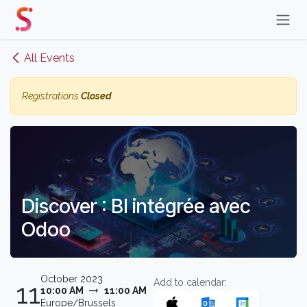
Skip to Content
All Events
Registrations
Closed
Discover : BI intégrée avec
Odoo
October 2023
Add to calendar:
11
10:00 AM
11:00 AM
Europe/Brussels