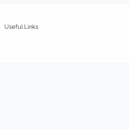
Useful Links
Home
About us
Idealis Academy
Idealis Consulting
About us
We are a team of passionate software engineers,
analysts and product makers. Our mission is to enhance
our customers' productivity so that they can benefit the
most out of their digital transformation.