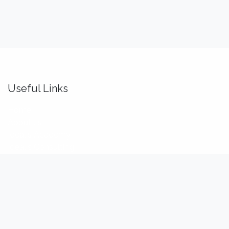
Useful Links
Home
About us
Idealis Academy
Idealis Consulting
About us
We are a team of passionate software engineers,
analysts and product makers. Our mission is to enhance