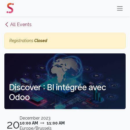
Skip to Content
All Events
Registrations
Closed
Discover : BI intégrée avec
Odoo
December 2023
20
10:00 AM
11:00 AM
Europe/Brussels