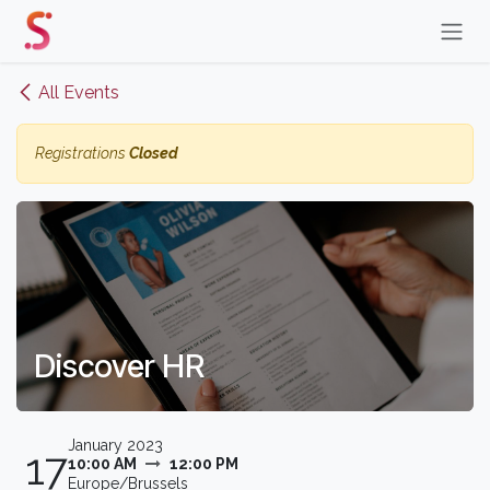
Skip to Content
All Events
Registrations
Closed
Discover HR
January 2023
17
10:00 AM
12:00 PM
Europe/Brussels