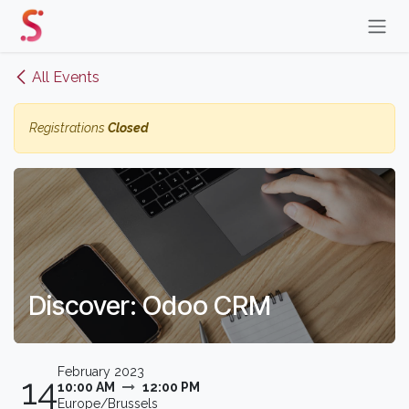
Skip to Content
All Events
Registrations
Closed
Discover: Odoo CRM
February 2023
14
10:00 AM
12:00 PM
Europe/Brussels