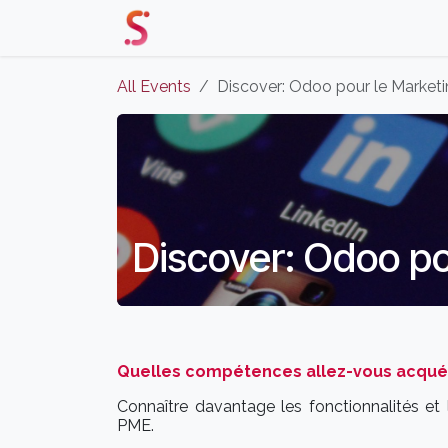
Skip to Content
Home
Our Solutions
Events 
All Events
Discover: Odoo pour le Market
Discover: Odoo po
Quelles compétences allez-vous acquéri
Connaître davantage les fonctionnalités et 
PME.