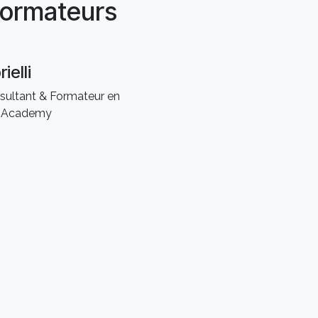
ormateurs
ielli
ultant & Formateur en
is Academy