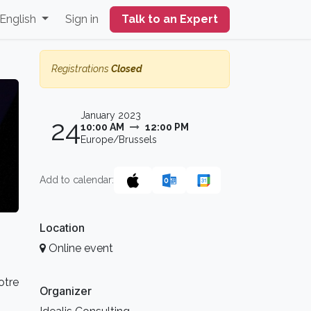
English
Sign in
Talk to an Expert
Registrations
Closed
January 2023
24
10:00 AM
12:00 PM
Europe/Brussels
Add to calendar:
Location
Online event
otre
Organizer