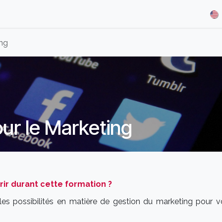
& Demos
Blog
Our Partners
About Us
Jobs
ing
ur le Marketing
r durant cette formation ?
les possibilités en matière de gestion du marketing pour v