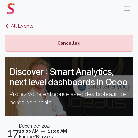
Skip to Content
All Events
Cancelled
Discover : Smart Analytics,
next level dashboards in Odoo
Pilotez votre entreprise avec des tableaux de
bords pertinents
December 2025
17
10:00 AM
11:00 AM
Europe/Brussels