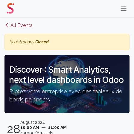
Skip to Content
All Events
Registrations
Closed
Discover : Smart Analytics,
next level dashboards in Odoo
Pilotez votre entreprise avec des tableaux de
bords pertinents
August 2024
28
10:00 AM
11:00 AM
Europe/Brussels