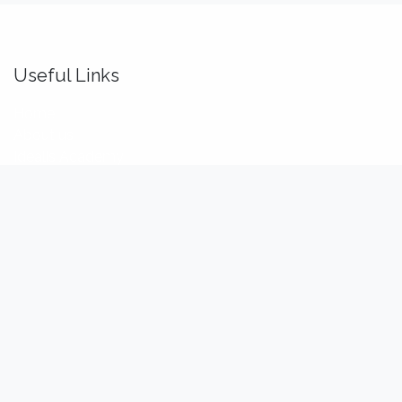
Useful Links
Home
About us
Idealis Academy
Idealis Consulting
About us
We are a team of passionate software engineers,
analysts and product makers. Our mission is to enhance
our customers' productivity so that they can benefit the
most out of their digital transformation.