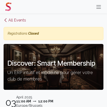
Skip to Content
All Events
Registrations
Closed
Discover: Smart Membership
Un ERP intuitif et moderne pour gérer votre
club de membres
April 2025
03
11:00 AM
12:00 PM
Europe/Brussels