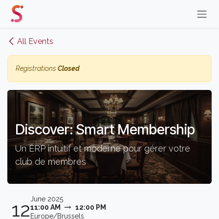
Skip to Content
All Events
Registrations
Closed
Discover: Smart Membership
Un ERP intuitif et moderne pour gérer votre
club de membres
June 2025
12
11:00 AM
12:00 PM
Europe/Brussels