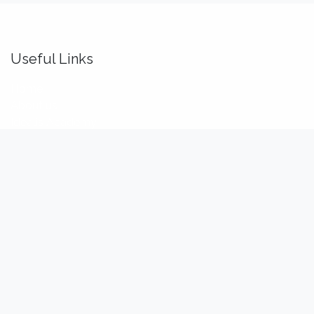
Useful Links
Home
About us
Idealis Academy
Idealis Consulting
About us
We are a team of passionate software engineers,
analysts and product makers. Our mission is to enhance
our customers' productivity so that they can benefit the
most out of their digital transformation.