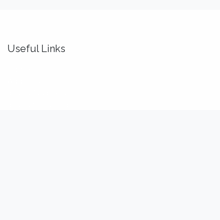
Useful Links
Home
About us
Idealis Academy
Idealis Consulting
About us
We are a team of passionate software engineers,
analysts and product makers. Our mission is to enhance
our customers' productivity so that they can benefit the
most out of their digital transformation.