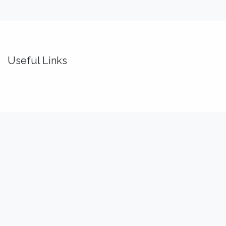
Useful Links
Home
About us
Idealis Academy
Idealis Consulting
About us
We are a team of passionate software engineers,
analysts and product makers. Our mission is to enhance
our customers' productivity so that they can benefit the
most out of their digital transformation.