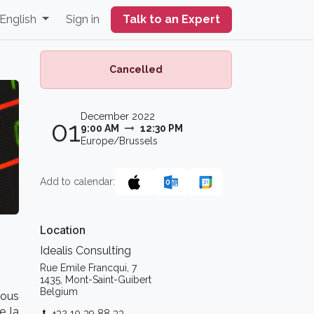
English
Sign in
Talk to an Expert
Cancelled
December 2022
01
9:00 AM
12:30 PM
Europe/Brussels
Add to calendar:
Location
Idealis Consulting
Rue Emile Francqui, 7
1435, Mont-Saint-Guibert
Belgium
vous
e la
+32 10 39 88 33