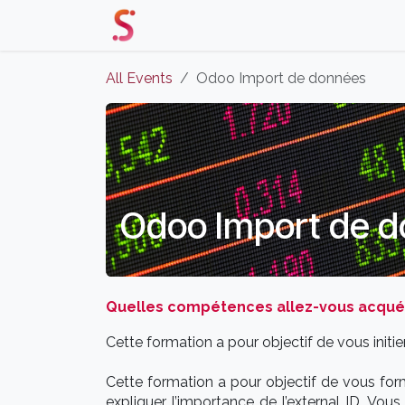
Skip to Content
Home
Our Solutions
Events 
All Events
Odoo Import de données
Odoo Import de 
Quelles compétences allez-vous acquéri
Cette formation a pour objectif de vous init
Cette formation a pour objectif de vous fo
expliquer l’importance de l’external ID. Vous