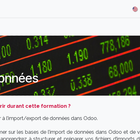
& Demos
Blog
Our Partners
About Us
Jobs
données
r durant cette formation ?
ier à l’import/export de données dans Odoo.
rmer sur les bases de l’import de données dans Odoo et de 
 apprendrez à structurer et préparer vos fichiers d’imports d