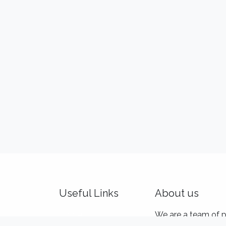
Useful Links
About us
Home
We are a team of p