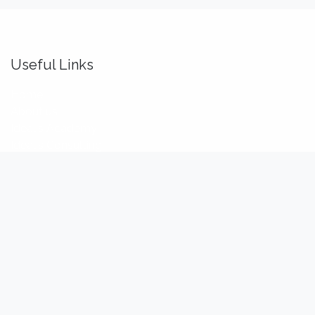
Useful Links
Home
About us
Idealis Academy
Idealis Consulting
About us
We are a team of passionate software engineers,
analysts and product makers. Our mission is to enhance
our customers' productivity so that they can benefit the
most out of their digital transformation.