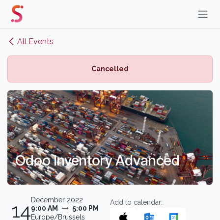
Skip to Content
All Events
Cancelled
Odoo Inventory Advanced
December 2022
Add to calendar:
14
9:00 AM
5:00 PM
Europe/Brussels