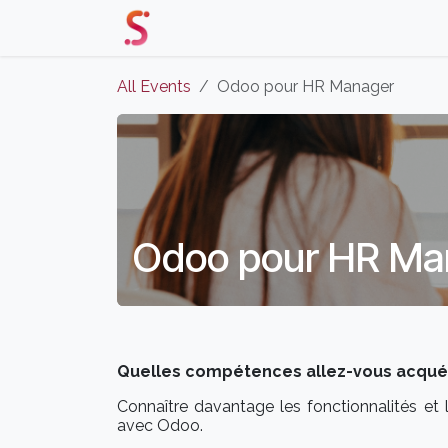
Skip to Content
Home
Our Solutions
Events 
All Events
Odoo pour HR Manager
Odoo pour HR Ma
Quelles compétences allez-vous acquéri
Connaître davantage les fonctionnalités et 
avec Odoo.