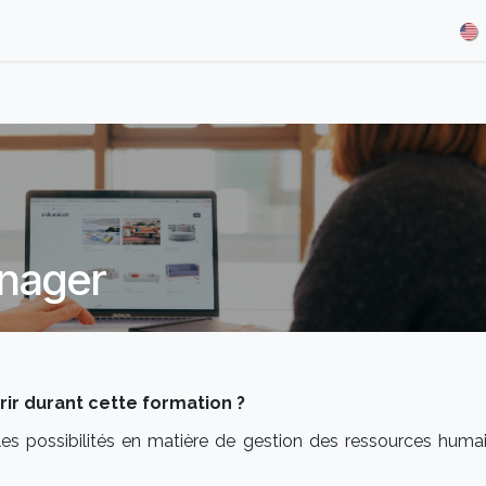
& Demos
Blog
Our Partners
About Us
Jobs
nager
r durant cette formation ?
les possibilités en matière de gestion des ressources huma