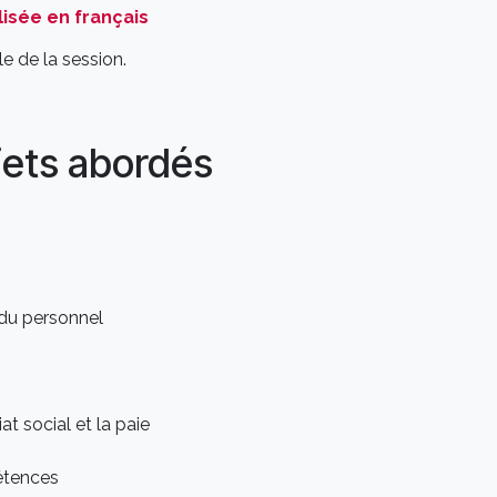
isée en français
e de la session.
jets abordés
du personnel
at social et la paie
étences