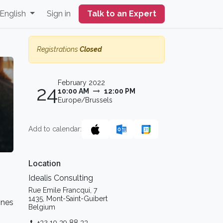
English
Sign in
Talk to an Expert
Registrations
Closed
February 2022
24
10:00 AM
12:00 PM
Europe/Brussels
Add to calendar:
Location
Idealis Consulting
Rue Emile Francqui, 7
1435, Mont-Saint-Guibert
ines
Belgium
+32 10 39 88 33