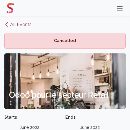
Skip to Content
All Events
Cancelled
Odoo pour le secteur Retail
Starts
Ends
June 2022
June 2022