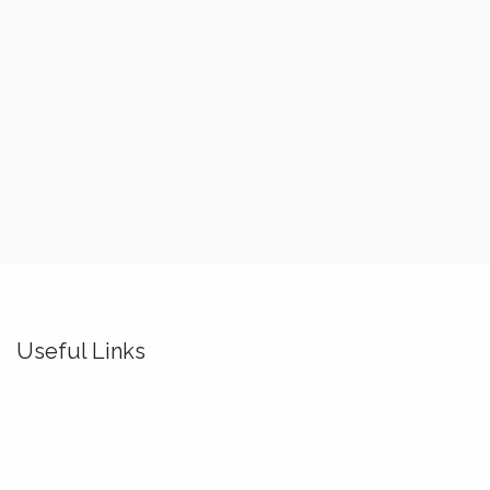
Useful Links
Home
About us
Idealis Academy
Idealis Consulting