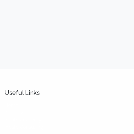
Useful Links
Home
About us
Idealis Academy
Idealis Consulting