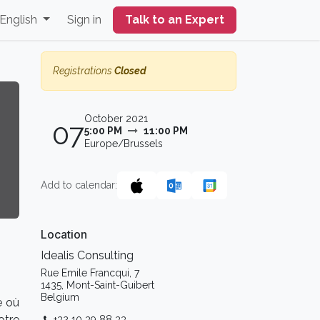
English
Sign in
Talk to an Expert
Registrations
Closed
October 2021
07
5:00 PM
11:00 PM
Europe/Brussels
Add to calendar:
Location
Idealis Consulting
Rue Emile Francqui, 7
1435, Mont-Saint-Guibert
Belgium
e où
otre
+32 10 39 88 33