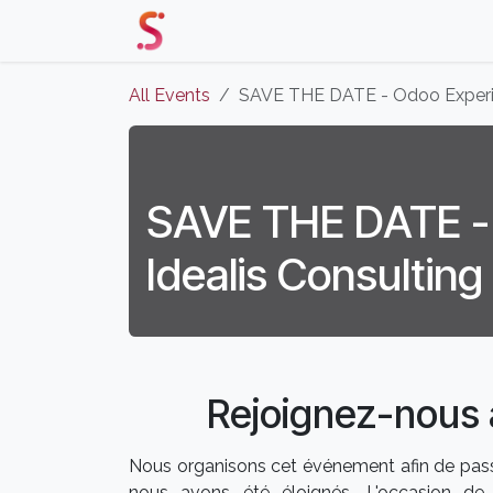
Skip to Content
Home
Our Solutions
Events 
All Events
SAVE THE DATE - Odoo Experie
SAVE THE DATE -
Idealis Consulting
Rejoignez-nous 
Nous organisons cet événement afin de pas
nous avons été éloignés. L'occasion de 