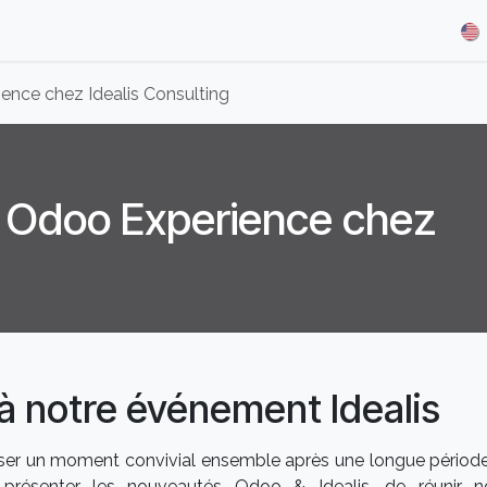
& Demos
Blog
Our Partners
About Us
Jobs
nce chez Idealis Consulting
 Odoo Experience chez
à notre événement Idealis
ser un moment convivial ensemble après une longue périod
présenter les nouveautés Odoo & Idealis, de réunir n