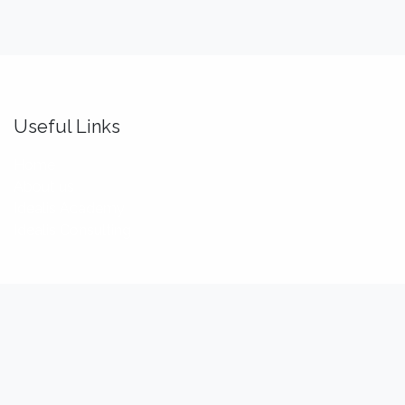
Useful Links
Home
About us
Idealis Academy
Idealis Consulting
About us
We are a team of passionate software engineers,
analysts and product makers. Our mission is to enhance
our customers' productivity so that they can benefit the