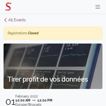
Skip to Content
All Events
Registrations
Closed
Tirer profit de vos données
February 2022
01
10:00 AM
12:00 PM
Europe/Brussels