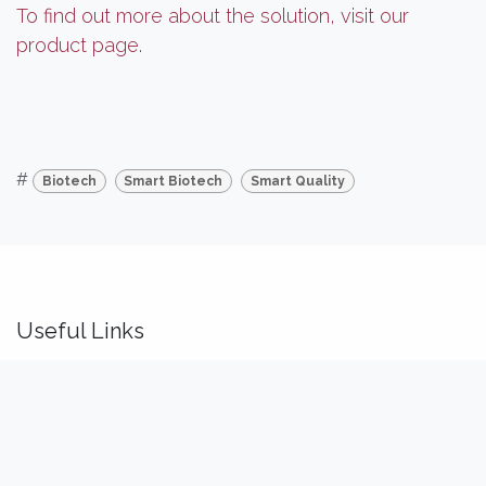
To find out more about the solution, visit our
product page.
#
Biotech
Smart Biotech
Smart Quality
Useful Links
Home
About us
Idealis Academy
Idealis Consulting